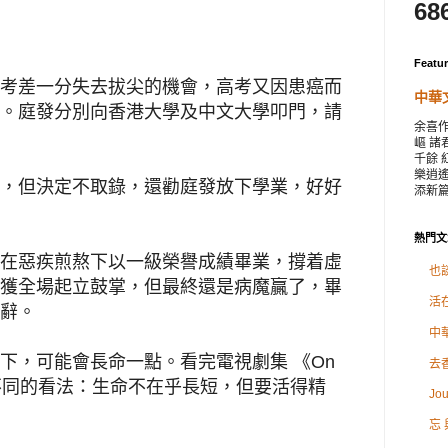
68
Featu
考差一分失去拔尖的機會，高考又因患癌而
中華
。庭發分別向香港大學及中文大學叩門，請
余喜作
嶇 諸
千餘 
樂逍遙
，但決定不取錄，還勸庭發放下學業，好好
添新
熱門文
在惡疾煎熬下以一級榮譽成績畢業，撐着虛
也談
獲全場起立鼓掌，但最終還是病魔贏了，畢
活
辭。
中
下，可能會長命一點。看完電視劇集 《On
去
有了不同的看法：生命不在乎長短，但要活得精
Jou
忘 