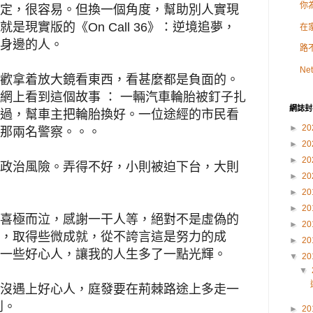
你
定，很容易。但換一個角度，幫助別人實現
現實版的《On Call 36》：逆境追夢，
在
身邊的人。
路
Net
歡拿着放大鏡看東西，看甚麼都是負面的。
網上看到這個故事 ： 一輛汽車輪胎被釘子扎
網誌封
過，幫車主把輪胎換好。一位途經的市民看
►
20
那兩名警察。。。
►
20
►
20
政治風險。弄得不好，小則被迫下台，大則
►
20
►
20
►
20
喜極而泣，感謝一干人等，絕對不是虛偽的
►
20
，取得些微成就，從不誇言這是努力的成
►
20
一些好心人，讓我的人生多了一點光輝。
▼
20
▼
沒遇上好心人，庭發要在荊棘路途上多走一
到。
►
20