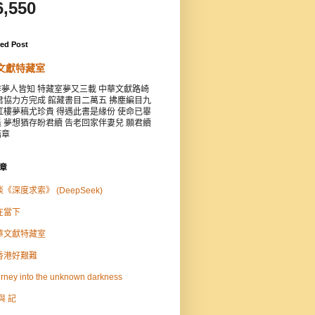
6,550
red Post
文獻特藏室
夢人皆知 特藏室夢又三載 中華文獻路崎
君協力方完成 館藏書目二萬五 拂塵編目九
紅樓夢稿尤珍貴 得遇此書是緣份 使命已畢
 夢想猶存盼君續 告老回家伴妻兒 願君續
篇章
章
《深度求索》 (DeepSeek)
在當下
華文獻特藏室
香港好艱難
rney into the unknown darkness
與 記