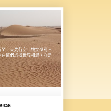
所至，天馬行空，嬉笑慢罵。
夠在這個虛擬世界相聚，亦是
檢視次數