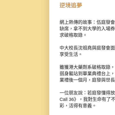
逆境追夢
網上熱傳的故事：伍庭發會
缺席，拿不到大學的入場券
求破格取錄。
中大校長沈祖堯與庭發會面
享受生活。
雖獲港大藥劑系破格取錄，
弱身軀站到畢業典禮台上，
業禮後一個月，庭發與世長
一位朋友說：若庭發懂得放
Call 36》，我對生命
彩，活得有意義。