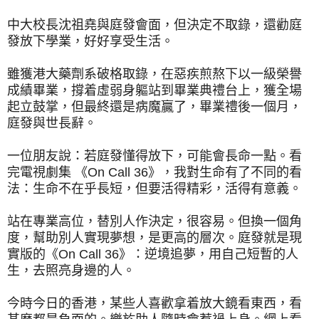
中大校長沈祖堯與庭發會面，但決定不取錄，還勸庭
發放下學業，好好享受生活。
雖獲港大藥劑系破格取錄，在惡疾煎熬下以一級榮譽
成績畢業，撐着虛弱身軀站到畢業典禮台上，獲全場
起立鼓掌，但最終還是病魔贏了，畢業禮後一個月，
庭發與世長辭。
一位朋友說：若庭發懂得放下，可能會長命一點。看
完電視劇集 《On Call 36》，我對生命有了不同的看
法：生命不在乎長短，但要活得精彩，活得有意義。
站在專業高位，替別人作決定，很容易。但換一個角
度，幫助別人實現夢想，是更高的層次。庭發就是現
實版的《On Call 36》：逆境追夢，用自己短暫的人
生，去照亮身邊的人。
今時今日的香港，某些人喜歡拿着放大鏡看東西，看