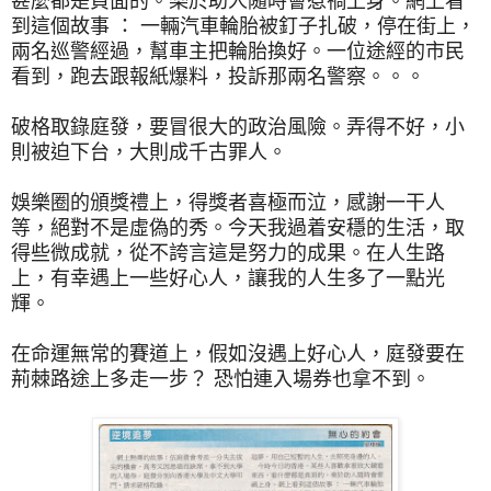
甚麼都是負面的。樂於助人隨時會惹禍上身。網上看
到這個故事 ： 一輛汽車輪胎被釘子扎破，停在街上，
兩名巡警經過，幫車主把輪胎換好。一位途經的市民
看到，跑去跟報紙爆料，投訴那兩名警察。。。
破格取錄庭發，要冒很大的政治風險。弄得不好，小
則被迫下台，大則成千古罪人。
娛樂圈的頒獎禮上，得獎者喜極而泣，感謝一干人
等，絕對不是虛偽的秀。今天我過着安穩的生活，取
得些微成就，從不誇言這是努力的成果。在人生路
上，有幸遇上一些好心人，讓我的人生多了一點光
輝。
在命運無常的賽道上，假如沒遇上好心人，庭發要在
荊棘路途上多走一步？ 恐怕連入場券也拿不到。