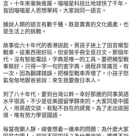
言，十年來毫無進展。喵喵星科技比地球快了千年，
皆因喵喵星人思想單純，大家說同一語言。
據說人類的語言有數千種，既是寶貴的文化遺產，也
是生活上的挑戰。
故事從六十年代的香港説起。男孩子迷上了田宮模型
戰車。這東西很好玩，但安裝手冊全是日文。那個年
代，沒有智能電話，字典是唯一的工具。要把模型戰
車裝好，只得一字一句的查字典，過程非常痛苦。有
一次，因為翻譯錯誤，把模型戰車弄壞了。小孩子怒
氣匆匆地跟爸爸說：來生我要做日本人。
到了八十年代，要到台灣公幹。幸好那邊的同事英語
水平很高，不少是從美國留學歸來的。大家同是中國
人，用英語交談，有點不自在的感覺。為了走出這困
境，唯有努力學習國語。
每當夜闌人靜，總會想着一連串的問題：為什麼大家