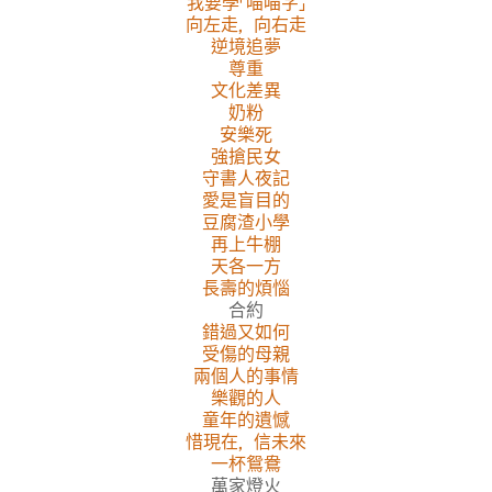
我要學「喵喵字」
向左走，向右走
逆境追夢
尊重
文化差異
奶粉
安樂死
強搶民女
守書人夜記
愛是盲目的
豆腐渣小學
再上牛棚
天各一方
長壽的煩惱
合約
錯過又如何
受傷的母親
兩個人的事情
樂觀的人
童年的遺憾
惜現在，信未來
一杯鴛鴦
萬家燈火