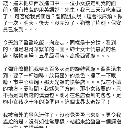
錢。還未把東西放進口中，一位小女孩走到我的面
前，很有禮貌的用英語說：先生，我已三天沒吃東西
了， 可否給我買個包？曾聽朋友說，這會很麻煩。做
了一次，明天、後天、沒完沒了。猶豫了片刻，保安
員已來到。。。
今天約了盈盈吃飯。向左走，同樣是十分鐘，看到
的，儘是溫哥華繁華的一面。紳士女士們最愛的名
店、購物商場、五星級酒店、高級西餐廳。。。
子彈升降機把我帶五百多呎高的旋轉餐廳。盈盈還未
到，要了一杯咖啡，欣賞窗外的景色。擦了一下眼
睛，市中心東端，那天光顧的快餐店。。。就在不遠
的地方。霎時間，我迷失了方向。那小女孩要的，只
不過是兩塊錢的漢堡包。剛才在名店看到的包包，足
夠小女孩吃十年的漢堡包。這個世界太奇妙了！
我被窗外的景色迷住了，沒察覺盈盈已來到。更令我
尷尬的是，沒有如往常那樣，站起來給盈盈一個擁抱