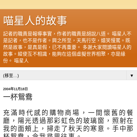
喵星人的故事
記者的職責是報導事實，作者的職責是胡說八道。 喵星人不
是記者，也不是作者。興之所至，天馬行空，嬉笑慢罵。既
然是故事，是真是假，已不再重要。 多謝大家閱讀喵星人的
故事。縱使互不相識，能夠在這個虛擬世界相聚，亦是緣
份。 喵星人
▼
2004年11月18日
一杯鴛鴦
充滿時代感的購物商場，一間懷舊的餐
廳，陽光透過那彩虹色的玻璃窗，照射在
我的面頰上，掃走了秋天的寒意。手中那
杯鴛鴦，令我尋思往事。