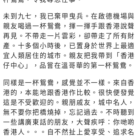
未到九七，我已棄甲曳兵。在啟德機場與
親友喝過一杯鴛鴦，揮一揮手跟香港說聲
再見。不帶走一片雲彩，卻帶走了所有財
產。十多個小時後，已置身於世界上最適
宜人類居住的城市。親友把我帶到「香港
仔中心」，品嘗在溫哥華的第一杯鴛鴦。
同樣是一杯鴛鴦，感覺並不一樣。來自香
港的，本能地跟香港作比較。很快便發覺
這是不受歡迎的。親朋戚友，城中名人，
無不要你把橋燒掉，忘記過去。不時聽到
一些講廣東話的朋友，大聲疾呼：你哋啲
香港人。。。自不然扯上愛享受、追求名